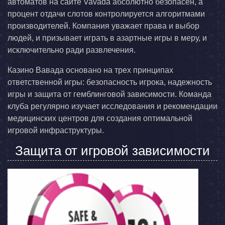
автоматов на сайте Vavada абсолютно безопасен, а
процент отдачи слотов контролируется алгоритмами
производителей. Компания уважает права и выбор
людей, и призывает играть в азартные игры в меру, и
исключительно ради развлечения.
Казино Вавада основано на трех принципах
ответственной игры: безопасность игрока, надежность
игры и защита от гемблинговой зависимости. Команда
клуба регулярно изучает исследования и рекомендации
медицинских центров для создания оптимальной
игровой инфраструктуры.
Защита от игровой зависимости