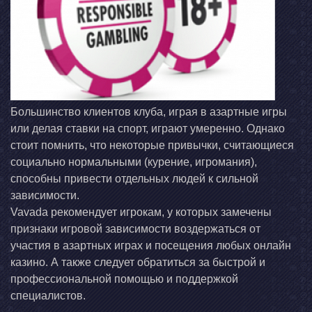
Большинство клиентов клуба, играя в азартные игры
или делая ставки на спорт, играют умеренно. Однако
стоит помнить, что некоторые привычки, считающиеся
социально нормальными (курение, игромания),
способны привести отдельных людей к сильной
зависимости.
Vavada рекомендует игрокам, у которых замечены
признаки игровой зависимости воздержаться от
участия в азартных играх и посещения любых онлайн
казино. А также следует обратиться за быстрой и
профессиональной помощью и поддержкой
специалистов.